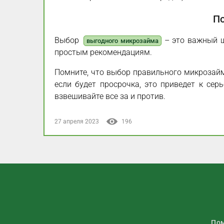
По
Выбор
– это важный ш
выгодного микрозайма
простым рекомендациям.
Помните, что выбор правильного микрозай
если будет просрочка, это приведет к се
взвешивайте все за и против.
27 апреля 2023
196
Пом