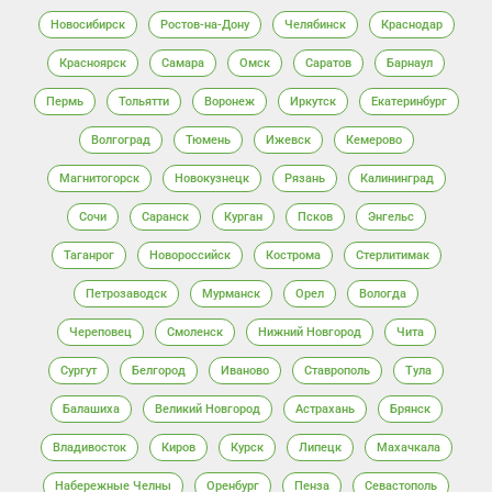
Новосибирск
Ростов-на-Дону
Челябинск
Краснодар
Красноярск
Самара
Омск
Саратов
Барнаул
Пермь
Тольятти
Воронеж
Иркутск
Екатеринбург
Волгоград
Тюмень
Ижевск
Кемерово
Магнитогорск
Новокузнецк
Рязань
Калининград
Сочи
Саранск
Курган
Псков
Энгельс
Таганрог
Новороссийск
Кострома
Стерлитимак
Петрозаводск
Мурманск
Орел
Вологда
Череповец
Смоленск
Нижний Новгород
Чита
Сургут
Белгород
Иваново
Ставрополь
Тула
Балашиха
Великий Новгород
Астрахань
Брянск
Владивосток
Киров
Курск
Липецк
Махачкала
Набережные Челны
Оренбург
Пенза
Севастополь