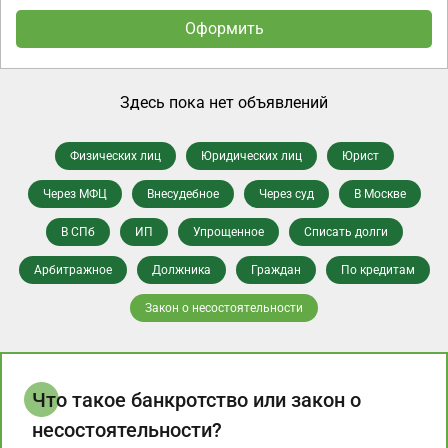
Оформить
Здесь пока нет объявлений
Физических лиц
Юридических лиц
Юрист
Через МФЦ
Внесудебное
Через суд
В Москве
В СПб
ИП
Упрощенное
Списать долги
Арбитражное
Должника
Граждан
По кредитам
Закон о несостоятельности
Что такое банкротство или закон о
несостоятельности?