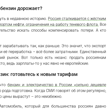
бензин дорожает?
нуть в недавнюю историю.
Россия сталкивается с жёстким
портом нефти, ограничения на работу теневого флота.
Все
ельство искать способы компенсировать потери. А кто
зарабатывать так, как раньше. Это значит, что экспорт
 и её переработка – всё более затратными. Единственный
ний рынок. Вот только есть нюанс: продать россиянам
то, ведь зарплаты-то у нас явно не европейские.
нзин: готовьтесь к новым тарифам
 что
бензин и электричество в России «сильно дешевле
го рода подготовка. Когда СМИ говорят об этом регулярно,
о цены вырастут – это неизбежно.
 Автомобиль, который для большинства россиян давно