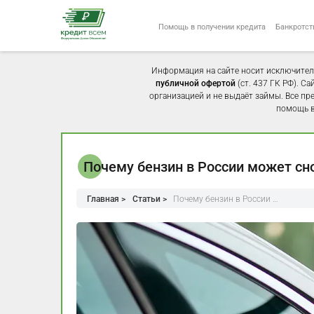
Помощь в получении кредита
Банкротст
Информация на сайте носит исключител
публичной офертой
(ст. 437 ГК РФ). С
организацией и не выдаёт займы. Все пр
помощь в
Почему бензин в России может сн
Главная >
Статьи >
Почему бензин в России …