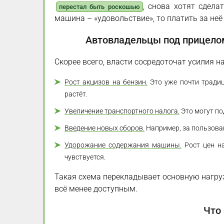
, снова хотят сдела
перестал быть роскошью
машина – «удовольствие», то платить за неё
Автовладельцы под прицелом
Скорее всего, власти сосредоточат усилия 
Рост акцизов на бензин.
Это уже почти традиц
растёт.
Увеличение транспортного налога.
Это могут по
Введение новых сборов.
Например, за пользова
Удорожание содержания машины.
Рост цен на
чувствуется.
Такая схема перекладывает основную нагру
всё менее доступным.
Что