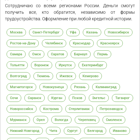
Сотрудничаю со всеми регионами России. Деньги смогут
получить все, кто обратится, независимо от формы
трудоустройства. Оформление при любой кредитной истории.
Москва
Санкт-Петербург
Уфа
Казань
Новосибирск
Ростов-на-Дону
Челябинск
Краснодар
Красноярск
Самара
Омск
Саратов
Барнаул
Пермь
Тольятти
Воронеж
Иркутск
Екатеринбург
Волгоград
Тюмень
Ижевск
Кемерово
Магнитогорск
Новокузнецк
Рязань
Калининград
Сочи
Саранск
Курган
Псков
Энгельс
Таганрог
Новороссийск
Кострома
Стерлитамак
Петрозаводск
Мурманск
Орел
Вологда
Череповец
Смоленск
Нижний Новгород
Чита
Сургут
Белгород
Иваново