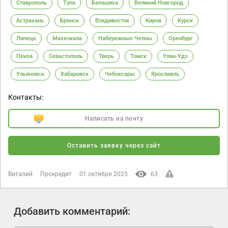
Ставрополь
Тула
Балашиха
Великий Новгород
Астрахань
Брянск
Владивосток
Киров
Курск
Липецк
Махачкала
Набережные Челны
Оренбург
Пенза
Севастополь
Тверь
Томск
Улан-Удэ
Ульяновск
Хабаровск
Чебоксары
Ярославль
Контакты:
Написать на почту
Оставить заявку через сайт
Виталий
Прокредит
01 октября 2025
63
Добавить комментарий: