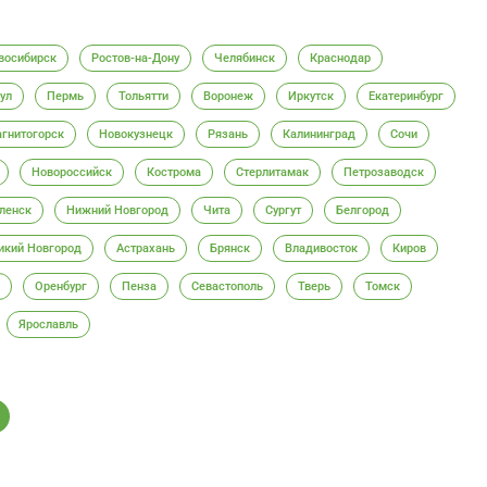
восибирск
Ростов-на-Дону
Челябинск
Краснодар
ул
Пермь
Тольятти
Воронеж
Иркутск
Екатеринбург
гнитогорск
Новокузнецк
Рязань
Калининград
Сочи
Новороссийск
Кострома
Стерлитамак
Петрозаводск
ленск
Нижний Новгород
Чита
Сургут
Белгород
икий Новгород
Астрахань
Брянск
Владивосток
Киров
Оренбург
Пенза
Севастополь
Тверь
Томск
Ярославль