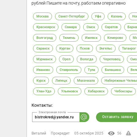
рублей Пишите на почту, работаем оперативно
Москва
Санкт-Петербург
Уфа
Казань
Но
Красноярск
Самара
Омск
Саратов
Барна
Волгоград
Тюмень
Ижевск
Кемерово
Ма
Саранск
Курган
Псков
Энгельс
Таганрог
Мурманск
Орел
Вологда
Череповец
Смо
Иваново
Ставрополь
Тула
Балашиха
Вел
Курск
Липецк
Махачкала
Набережные Челны
Улан-Удэ
Ульяновск
Хабаровск
Чебоксары
Контакты:
Оставить заявку
bistrokred@yandex.ru
Виталий
Прокредит
05 октября 2025
56