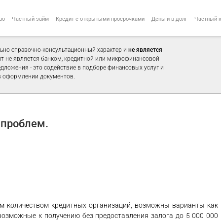
во
Частный займ
Кредит с открытыми просрочками
Деньги в долг
Частный 
ьно справочно-консультационный характер и
не является
айт не является банком, кредитной или микрофинансовой
едложения - это содействие в подборе финансовых услуг и
 оформлении документов.
проблем.
м количеством кредитных организаций, возможны варианты как
возможные к получению без предоставления залога до 5 000 000