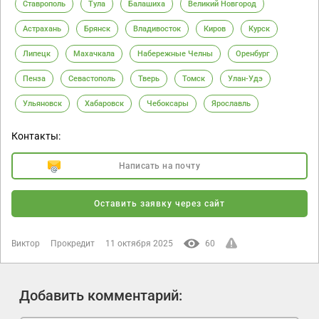
Ставрополь
Тула
Балашиха
Великий Новгород
Астрахань
Брянск
Владивосток
Киров
Курск
Липецк
Махачкала
Набережные Челны
Оренбург
Пенза
Севастополь
Тверь
Томск
Улан-Удэ
Ульяновск
Хабаровск
Чебоксары
Ярославль
Контакты:
Написать на почту
Оставить заявку через сайт
Виктор
Прокредит
11 октября 2025
60
Добавить комментарий: