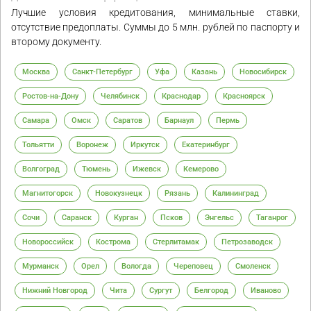
Лучшие условия кредитования, минимальные ставки,
отсутствие предоплаты. Суммы до 5 млн. рублей по паспорту и
второму документу.
Москва
Санкт-Петербург
Уфа
Казань
Новосибирск
Ростов-на-Дону
Челябинск
Краснодар
Красноярск
Самара
Омск
Саратов
Барнаул
Пермь
Тольятти
Воронеж
Иркутск
Екатеринбург
Волгоград
Тюмень
Ижевск
Кемерово
Магнитогорск
Новокузнецк
Рязань
Калининград
Сочи
Саранск
Курган
Псков
Энгельс
Таганрог
Новороссийск
Кострома
Стерлитамак
Петрозаводск
Мурманск
Орел
Вологда
Череповец
Смоленск
Нижний Новгород
Чита
Сургут
Белгород
Иваново