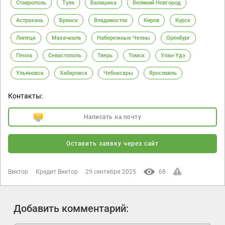
Ставрополь
Тула
Балашиха
Великий Новгород
Астрахань
Брянск
Владивосток
Киров
Курск
Липецк
Махачкала
Набережные Челны
Оренбург
Пенза
Севастополь
Тверь
Томск
Улан-Удэ
Ульяновск
Хабаровск
Чебоксары
Ярославль
Контакты:
Написать на почту
Оставить заявку через сайт
Виктор
Кредит Виктор
29 сентября 2025
68
Добавить комментарий: