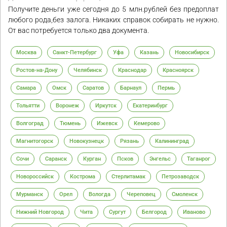
Получите деньги уже сегодня до 5 млн.рублей без предоплат
любого рода,без залога. Никаких справок собирать не нужно.
От вас потребуется только два документа.
Москва
Санкт-Петербург
Уфа
Казань
Новосибирск
Ростов-на-Дону
Челябинск
Краснодар
Красноярск
Самара
Омск
Саратов
Барнаул
Пермь
Тольятти
Воронеж
Иркутск
Екатеринбург
Волгоград
Тюмень
Ижевск
Кемерово
Магнитогорск
Новокузнецк
Рязань
Калининград
Сочи
Саранск
Курган
Псков
Энгельс
Таганрог
Новороссийск
Кострома
Стерлитамак
Петрозаводск
Мурманск
Орел
Вологда
Череповец
Смоленск
Нижний Новгород
Чита
Сургут
Белгород
Иваново