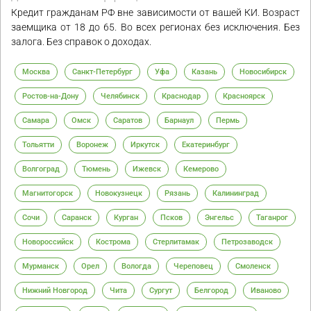
Кредит гражданам РФ вне зависимости от вашей КИ. Возраст
заемщика от 18 до 65. Во всех регионах без исключения. Без
залога. Без справок о доходах.
Москва
Санкт-Петербург
Уфа
Казань
Новосибирск
Ростов-на-Дону
Челябинск
Краснодар
Красноярск
Самара
Омск
Саратов
Барнаул
Пермь
Тольятти
Воронеж
Иркутск
Екатеринбург
Волгоград
Тюмень
Ижевск
Кемерово
Магнитогорск
Новокузнецк
Рязань
Калининград
Сочи
Саранск
Курган
Псков
Энгельс
Таганрог
Новороссийск
Кострома
Стерлитамак
Петрозаводск
Мурманск
Орел
Вологда
Череповец
Смоленск
Нижний Новгород
Чита
Сургут
Белгород
Иваново