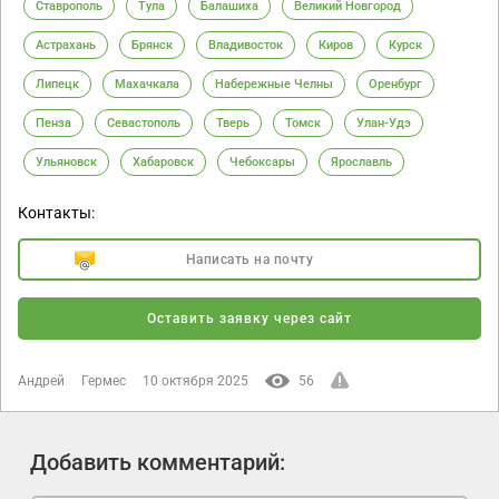
Ставрополь
Тула
Балашиха
Великий Новгород
Астрахань
Брянск
Владивосток
Киров
Курск
Липецк
Махачкала
Набережные Челны
Оренбург
Пенза
Севастополь
Тверь
Томск
Улан-Удэ
Ульяновск
Хабаровск
Чебоксары
Ярославль
Контакты:
Написать на почту
Оставить заявку через сайт
Андрей
Гермес
10 октября 2025
56
Добавить комментарий: