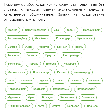
Помогаем с любой кредитной историей. Без предоплаты, без
справок. К каждому клиенту индивидуальный подход и
качественное обслуживание. Заявки на кредитование
отправляйте нам на почту
Москва
Санкт-Петербург
Уфа
Казань
Новосибирск
Ростов-на-Дону
Челябинск
Краснодар
Красноярск
Самара
Омск
Саратов
Барнаул
Пермь
Тольятти
Воронеж
Иркутск
Екатеринбург
Волгоград
Тюмень
Ижевск
Кемерово
Магнитогорск
Новокузнецк
Рязань
Калининград
Сочи
Саранск
Курган
Псков
Энгельс
Таганрог
Новороссийск
Кострома
Стерлитамак
Петрозаводск
Мурманск
Орел
Вологда
Череповец
Смоленск
Нижний Новгород
Чита
Сургут
Белгород
Иваново