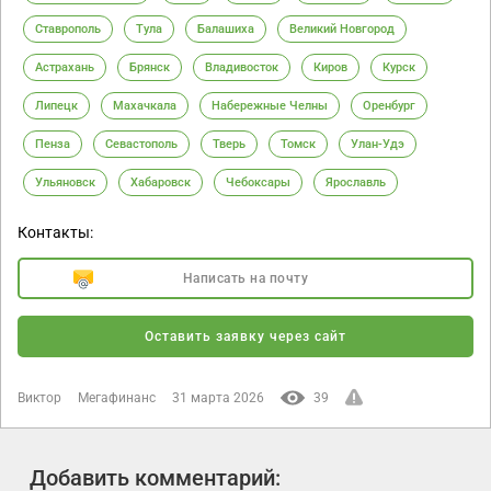
Ставрополь
Тула
Балашиха
Великий Новгород
Астрахань
Брянск
Владивосток
Киров
Курск
Липецк
Махачкала
Набережные Челны
Оренбург
Пенза
Севастополь
Тверь
Томск
Улан-Удэ
Ульяновск
Хабаровск
Чебоксары
Ярославль
Контакты:
Написать на почту
Оставить заявку через сайт
Виктор
Мегафинанс
31 марта 2026
39
Добавить комментарий: