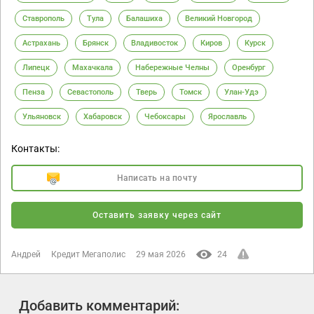
Ставрополь
Тула
Балашиха
Великий Новгород
Астрахань
Брянск
Владивосток
Киров
Курск
Липецк
Махачкала
Набережные Челны
Оренбург
Пенза
Севастополь
Тверь
Томск
Улан-Удэ
Ульяновск
Хабаровск
Чебоксары
Ярославль
Контакты:
Написать на почту
Оставить заявку через сайт
Андрей
Кредит Мегаполис
29 мая 2026
24
Добавить комментарий: