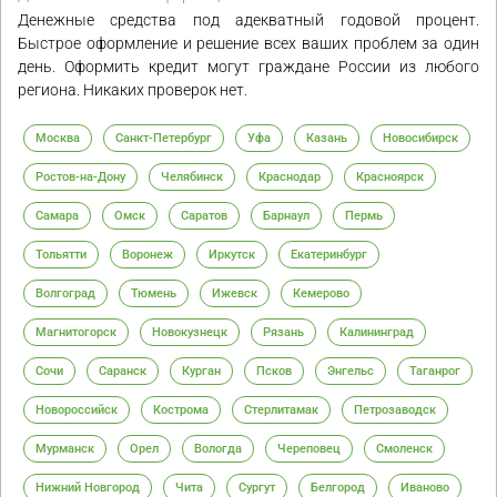
Денежные средства под адекватный годовой процент.
Быстрое оформление и решение всех ваших проблем за один
день. Оформить кредит могут граждане России из любого
региона. Никаких проверок нет.
Москва
Санкт-Петербург
Уфа
Казань
Новосибирск
Ростов-на-Дону
Челябинск
Краснодар
Красноярск
Самара
Омск
Саратов
Барнаул
Пермь
Тольятти
Воронеж
Иркутск
Екатеринбург
Волгоград
Тюмень
Ижевск
Кемерово
Магнитогорск
Новокузнецк
Рязань
Калининград
Сочи
Саранск
Курган
Псков
Энгельс
Таганрог
Новороссийск
Кострома
Стерлитамак
Петрозаводск
Мурманск
Орел
Вологда
Череповец
Смоленск
Нижний Новгород
Чита
Сургут
Белгород
Иваново