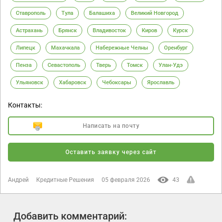
Ставрополь
Тула
Балашиха
Великий Новгород
Астрахань
Брянск
Владивосток
Киров
Курск
Липецк
Махачкала
Набережные Челны
Оренбург
Пенза
Севастополь
Тверь
Томск
Улан-Удэ
Ульяновск
Хабаровск
Чебоксары
Ярославль
Контакты:
Написать на почту
Оставить заявку через сайт
Андрей
Кредитные Решения
05 февраля 2026
43
Добавить комментарий: