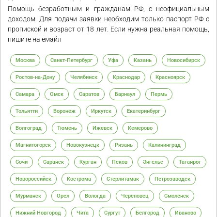
Помощь безработным и гражданам РФ, с неофициальным
доходом. Для подачи заявки необходим только паспорт РФ с
пропиской и возраст от 18 лет. Если нужна реальная помощь,
пишите на емайл
Москва
Санкт-Петербург
Уфа
Казань
Новосибирск
Ростов-на-Дону
Челябинск
Краснодар
Красноярск
Самара
Омск
Саратов
Барнаул
Пермь
Тольятти
Воронеж
Иркутск
Екатеринбург
Волгоград
Тюмень
Ижевск
Кемерово
Магнитогорск
Новокузнецк
Рязань
Калининград
Сочи
Саранск
Курган
Псков
Энгельс
Таганрог
Новороссийск
Кострома
Стерлитамак
Петрозаводск
Мурманск
Орел
Вологда
Череповец
Смоленск
Нижний Новгород
Чита
Сургут
Белгород
Иваново