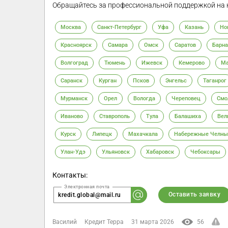
Обращайтесь за профессиональной поддержкой на 
Москва
Санкт-Петербург
Уфа
Казань
Но
Красноярск
Самара
Омск
Саратов
Барна
Волгоград
Тюмень
Ижевск
Кемерово
Ма
Саранск
Курган
Псков
Энгельс
Таганрог
Мурманск
Орел
Вологда
Череповец
Смо
Иваново
Ставрополь
Тула
Балашиха
Вел
Курск
Липецк
Махачкала
Набережные Челны
Улан-Удэ
Ульяновск
Хабаровск
Чебоксары
Контакты:
Оставить заявку
kredit.global@mail.ru
Василий
Кредит Терра
31 марта 2026
56