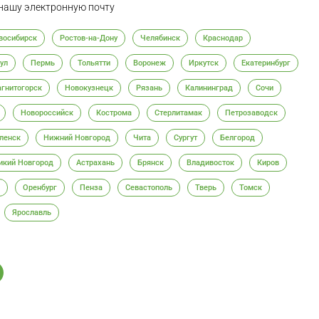
нашу электронную почту
восибирск
Ростов-на-Дону
Челябинск
Краснодар
ул
Пермь
Тольятти
Воронеж
Иркутск
Екатеринбург
гнитогорск
Новокузнецк
Рязань
Калининград
Сочи
Новороссийск
Кострома
Стерлитамак
Петрозаводск
ленск
Нижний Новгород
Чита
Сургут
Белгород
икий Новгород
Астрахань
Брянск
Владивосток
Киров
Оренбург
Пенза
Севастополь
Тверь
Томск
Ярославль