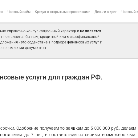
во
Частный займ
Кредит с открытыми просрочками
Деньги в долг
Частный 
ьно справочно-консультационный характер и
не является
айт не является банком, кредитной или микрофинансовой
едложения - это содействие в подборе финансовых услуг и
 оформлении документов.
совые услуги для граждан РФ.
рочки. Одобрение получаем по заявкам до 5 000 000 руб., делаем
погашения до 7 лет, в соответствии со своими возможностями.