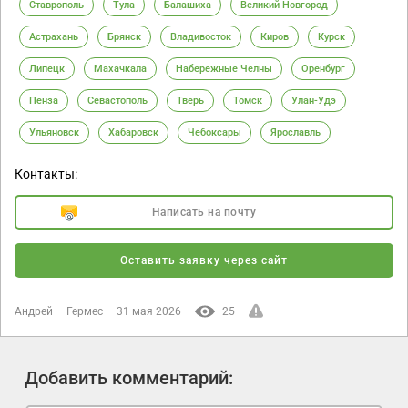
Ставрополь
Тула
Балашиха
Великий Новгород
Астрахань
Брянск
Владивосток
Киров
Курск
Липецк
Махачкала
Набережные Челны
Оренбург
Пенза
Севастополь
Тверь
Томск
Улан-Удэ
Ульяновск
Хабаровск
Чебоксары
Ярославль
Контакты:
Написать на почту
Оставить заявку через сайт
Андрей
Гермес
31 мая 2026
25
Добавить комментарий: