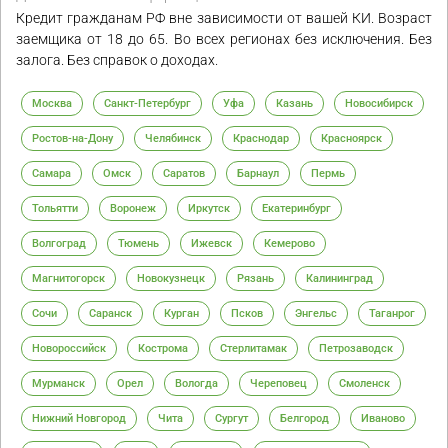
Кредит гражданам РФ вне зависимости от вашей КИ. Возраст
заемщика от 18 до 65. Во всех регионах без исключения. Без
залога. Без справок о доходах.
Москва
Санкт-Петербург
Уфа
Казань
Новосибирск
Ростов-на-Дону
Челябинск
Краснодар
Красноярск
Самара
Омск
Саратов
Барнаул
Пермь
Тольятти
Воронеж
Иркутск
Екатеринбург
Волгоград
Тюмень
Ижевск
Кемерово
Магнитогорск
Новокузнецк
Рязань
Калининград
Сочи
Саранск
Курган
Псков
Энгельс
Таганрог
Новороссийск
Кострома
Стерлитамак
Петрозаводск
Мурманск
Орел
Вологда
Череповец
Смоленск
Нижний Новгород
Чита
Сургут
Белгород
Иваново