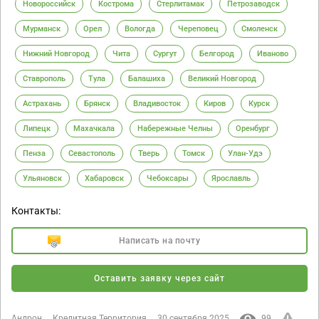
Новороссийск
Кострома
Стерлитамак
Петрозаводск
Мурманск
Орел
Вологда
Череповец
Смоленск
Нижний Новгород
Чита
Сургут
Белгород
Иваново
Ставрополь
Тула
Балашиха
Великий Новгород
Астрахань
Брянск
Владивосток
Киров
Курск
Липецк
Махачкала
Набережные Челны
Оренбург
Пенза
Севастополь
Тверь
Томск
Улан-Удэ
Ульяновск
Хабаровск
Чебоксары
Ярославль
Контакты:
Написать на почту
Оставить заявку через сайт
Андрон
Кредитная Территория
30 сентября 2025
99