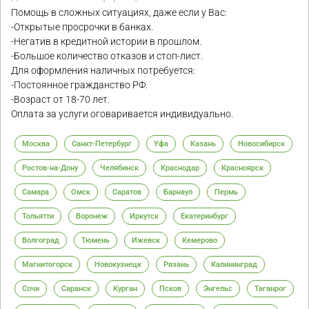
Помощь в сложных ситуациях, даже если у Вас:
-Открытые просрочки в банках.
-Негатив в кредитной истории в прошлом.
-Большое количество отказов и стоп-лист.
Для оформления наличных потребуется:
-Постоянное гражданство РФ.
-Возраст от 18-70 лет.
Оплата за услуги оговаривается индивидуально.
Москва
Санкт-Петербург
Уфа
Казань
Новосибирск
Ростов-на-Дону
Челябинск
Краснодар
Красноярск
Самара
Омск
Саратов
Барнаул
Пермь
Тольятти
Воронеж
Иркутск
Екатеринбург
Волгоград
Тюмень
Ижевск
Кемерово
Магнитогорск
Новокузнецк
Рязань
Калининград
Сочи
Саранск
Курган
Псков
Энгельс
Таганрог