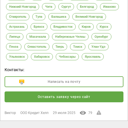
Нижний Новгород
Чита
Сургут
Белгород
Иваново
Ставрополь
Тула
Балашиха
Великий Новгород
Астрахань
Брянск
Владивосток
Киров
Курск
Липецк
Махачкала
Набережные Челны
Оренбург
Пенза
Севастополь
Тверь
Томск
Улан-Удэ
Ульяновск
Хабаровск
Чебоксары
Ярославль
Контакты:
Написать на почту
Оставить заявку через сайт
Виктор
ООО Кредит Хелп
29 июля 2025
79