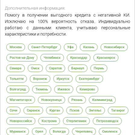
Дополнительная информация:
Помогу в получении выгодного кредита с негативной КИ.
Исключаю на 100% вероятность отказа. Индивидуально
работаю с данными клиента, учитываю персональные
характеристики и потребности.
Москва
Санкт-Петербург
Уфа
Казань
Новосибирск
Ростов-на-Дону
Челябинск
Краснодар
Красноярск
Самара
Омск
Саратов
Барнаул
Пермь
Тольятти
Воронеж
Иркутск
Екатеринбург
Волгоград
Тюмень
Ижевск
Кемерово
Магнитогорск
Новокузнецк
Рязань
Калининград
Сочи
Саранск
Курган
Псков
Энгельс
Таганрог
Новороссийск
Кострома
Стерлитамак
Петрозаводск
Мурманск
Орел
Вологда
Череповец
Смоленск