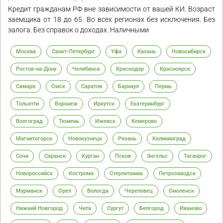
Кредит гражданам РФ вне зависимости от вашей КИ. Возраст
заемщика от 18 до 65. Во всех регионах без исключения. Без
залога. Без справок о доходах. Наличными
Москва
Санкт-Петербург
Уфа
Казань
Новосибирск
Ростов-на-Дону
Челябинск
Краснодар
Красноярск
Самара
Омск
Саратов
Барнаул
Пермь
Тольятти
Воронеж
Иркутск
Екатеринбург
Волгоград
Тюмень
Ижевск
Кемерово
Магнитогорск
Новокузнецк
Рязань
Калининград
Сочи
Саранск
Курган
Псков
Энгельс
Таганрог
Новороссийск
Кострома
Стерлитамак
Петрозаводск
Мурманск
Орел
Вологда
Череповец
Смоленск
Нижний Новгород
Чита
Сургут
Белгород
Иваново