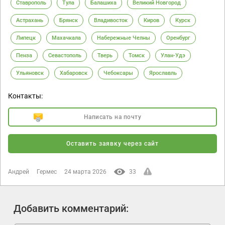
Ставрополь
Тула
Балашиха
Великий Новгород
Астрахань
Брянск
Владивосток
Киров
Курск
Липецк
Махачкала
Набережные Челны
Оренбург
Пенза
Севастополь
Тверь
Томск
Улан-Удэ
Ульяновск
Хабаровск
Чебоксары
Ярославль
Контакты:
Написать на почту
Оставить заявку через сайт
Андрей
Гермес
24 марта 2026
33
Добавить комментарий: