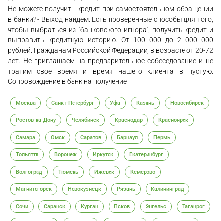
Не можете получить кредит при самостоятельном обращении
в банки? - Выход найдем. Есть проверенные способы для того,
чтобы выбраться из "банковского игнора", получить кредит и
выправить кредитную историю. От 100 000 до 2 000 000
рублей. Гражданам Российской Федерации, в возрасте от 20-72
лет. Не приглашаем на предварительное собеседование и не
тратим свое время и время нашего клиента в пустую.
Сопровождение в банк на получение
Москва
Санкт-Петербург
Уфа
Казань
Новосибирск
Ростов-на-Дону
Челябинск
Краснодар
Красноярск
Самара
Омск
Саратов
Барнаул
Пермь
Тольятти
Воронеж
Иркутск
Екатеринбург
Волгоград
Тюмень
Ижевск
Кемерово
Магнитогорск
Новокузнецк
Рязань
Калининград
Сочи
Саранск
Курган
Псков
Энгельс
Таганрог