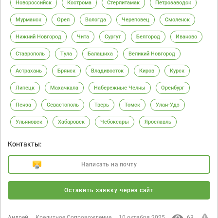
Новороссийск
Кострома
Стерлитамак
Петрозаводск
Мурманск
Орел
Вологда
Череповец
Смоленск
Нижний Новгород
Чита
Сургут
Белгород
Иваново
Ставрополь
Тула
Балашиха
Великий Новгород
Астрахань
Брянск
Владивосток
Киров
Курск
Липецк
Махачкала
Набережные Челны
Оренбург
Пенза
Севастополь
Тверь
Томск
Улан-Удэ
Ульяновск
Хабаровск
Чебоксары
Ярославль
Контакты:
Написать на почту
Оставить заявку через сайт
Андрей
Кредитное Сопровождение
10 октября 2025
63