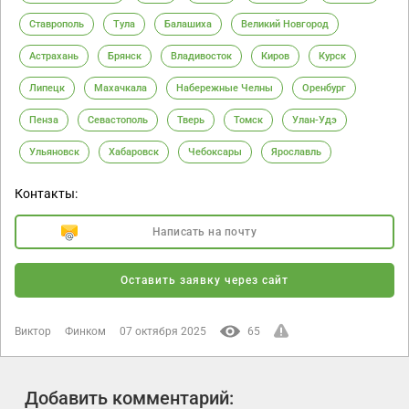
Ставрополь
Тула
Балашиха
Великий Новгород
Астрахань
Брянск
Владивосток
Киров
Курск
Липецк
Махачкала
Набережные Челны
Оренбург
Пенза
Севастополь
Тверь
Томск
Улан-Удэ
Ульяновск
Хабаровск
Чебоксары
Ярославль
Контакты:
Написать на почту
Оставить заявку через сайт
Виктор
Финком
07 октября 2025
65
Добавить комментарий: