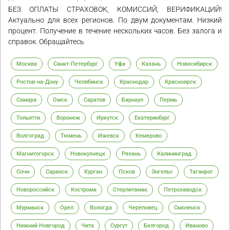
БЕЗ ОПЛАТЫ СТРАХОВОК, КОМИССИЙ, ВЕРИФИКАЦИЙ!
Актуально для всех регионов. По двум документам. Низкий
процент. Получение в течение нескольких часов. Без залога и
справок. Обращайтесь
Москва
Санкт-Петербург
Уфа
Казань
Новосибирск
Ростов-на-Дону
Челябинск
Краснодар
Красноярск
Самара
Омск
Саратов
Барнаул
Пермь
Тольятти
Воронеж
Иркутск
Екатеринбург
Волгоград
Тюмень
Ижевск
Кемерово
Магнитогорск
Новокузнецк
Рязань
Калининград
Сочи
Саранск
Курган
Псков
Энгельс
Таганрог
Новороссийск
Кострома
Стерлитамак
Петрозаводск
Мурманск
Орел
Вологда
Череповец
Смоленск
Нижний Новгород
Чита
Сургут
Белгород
Иваново