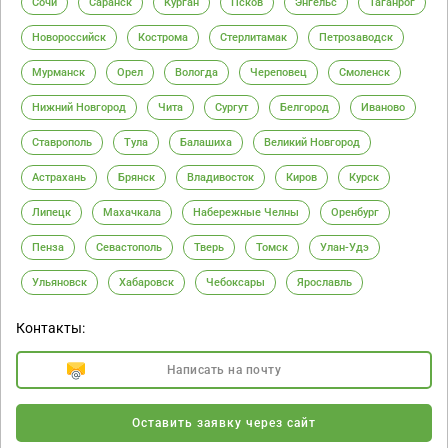
Сочи
Саранск
Курган
Псков
Энгельс
Таганрог
Новороссийск
Кострома
Стерлитамак
Петрозаводск
Мурманск
Орел
Вологда
Череповец
Смоленск
Нижний Новгород
Чита
Сургут
Белгород
Иваново
Ставрополь
Тула
Балашиха
Великий Новгород
Астрахань
Брянск
Владивосток
Киров
Курск
Липецк
Махачкала
Набережные Челны
Оренбург
Пенза
Севастополь
Тверь
Томск
Улан-Удэ
Ульяновск
Хабаровск
Чебоксары
Ярославль
Контакты:
Написать на почту
Оставить заявку через сайт