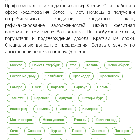
Профессиональный кредитный брокер Ксения. Опыт работы в
сфере кредитования более 10 лет. Помощь в получении
потребительских кредитов, кредитных карт,
рефинансирование задолженностей. Любая кредитная
история, в том числе банкротство. Не требуются залоги,
поручители и подтверждение дохода. Кратчайшие сроки.
Специальные выгодные предложения. Оставьте заявку по
электронной почте kmiloradova@internet.ru
Москва
Санкт-Петербург
Уфа
Казань
Новосибирск
Ростов-на-Дону
Челябинск
Краснодар
Красноярск
Самара
Омск
Саратов
Барнаул
Пермь
Тольятти
Воронеж
Иркутск
Екатеринбург
Волгоград
Тюмень
Ижевск
Кемерово
Магнитогорск
Новокузнецк
Рязань
Калининград
Сочи
Саранск
Курган
Псков
Энгельс
Таганрог