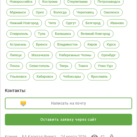
Новороссийск
Кострома
Стерлитамак
Петрозаводск
Мурманск
Орел
Вологда
Череповец
Смоленск
Нижний Новгород
Чита
Сургут
Белгород
Иваново
Ставрополь
Тула
Балашиха
Великий Новгород
Астрахань
Брянск
Владивосток
Киров
Курск
Липецк
Махачкала
Набережные Челны
Оренбург
Пенза
Севастополь
Тверь
Томск
Улан-Удэ
Ульяновск
Хабаровск
Чебоксары
Ярославль
Контакты:
Написать на почту
Оставить заявку через сайт
Ксения
БА Капитал Инвест
24 марта 2026
42