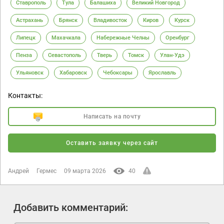
Ставрополь
Тула
Балашиха
Великий Новгород
Астрахань
Брянск
Владивосток
Киров
Курск
Липецк
Махачкала
Набережные Челны
Оренбург
Пенза
Севастополь
Тверь
Томск
Улан-Удэ
Ульяновск
Хабаровск
Чебоксары
Ярославль
Контакты:
Написать на почту
Оставить заявку через сайт
Андрей
Гермес
09 марта 2026
40
Добавить комментарий: