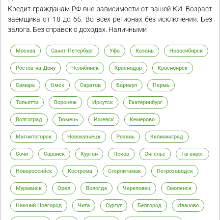
Кредит гражданам РФ вне зависимости от вашей КИ. Возраст
заемщика от 18 до 65. Во всех регионах без исключения. Без
залога. Без справок о доходах. Наличными
Москва
Санкт-Петербург
Уфа
Казань
Новосибирск
Ростов-на-Дону
Челябинск
Краснодар
Красноярск
Самара
Омск
Саратов
Барнаул
Пермь
Тольятти
Воронеж
Иркутск
Екатеринбург
Волгоград
Тюмень
Ижевск
Кемерово
Магнитогорск
Новокузнецк
Рязань
Калининград
Сочи
Саранск
Курган
Псков
Энгельс
Таганрог
Новороссийск
Кострома
Стерлитамак
Петрозаводск
Мурманск
Орел
Вологда
Череповец
Смоленск
Нижний Новгород
Чита
Сургут
Белгород
Иваново