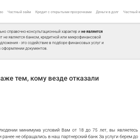
во
Частный займ
Кредит с открытыми просрочками
Деньги в долг
Частный 
ьно справочно-консультационный характер и
не является
айт не является банком, кредитной или микрофинансовой
едложения - это содействие в подборе финансовых услуг и
 оформлении документов.
аже тем, кому везде отказали
людении минимума условий Вам от 18 до 75 лет, вы являетесь
 ранее не обращались в наш партнерский банк За услуги берем до