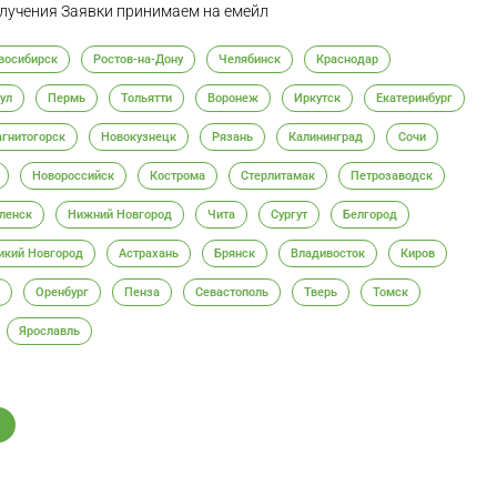
олучения Заявки принимаем на емейл
восибирск
Ростов-на-Дону
Челябинск
Краснодар
ул
Пермь
Тольятти
Воронеж
Иркутск
Екатеринбург
гнитогорск
Новокузнецк
Рязань
Калининград
Сочи
Новороссийск
Кострома
Стерлитамак
Петрозаводск
ленск
Нижний Новгород
Чита
Сургут
Белгород
икий Новгород
Астрахань
Брянск
Владивосток
Киров
Оренбург
Пенза
Севастополь
Тверь
Томск
Ярославль