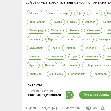
25% от суммы кредита, в зависимости от региона п
Москва
Санкт-Петербург
Уфа
Казань
Но
Красноярск
Самара
Омск
Саратов
Барна
Волгоград
Тюмень
Ижевск
Кемерово
Ма
Саранск
Курган
Псков
Энгельс
Таганрог
Мурманск
Орел
Вологда
Череповец
Смо
Иваново
Ставрополь
Тула
Балашиха
Вел
Курск
Липецк
Махачкала
Набережные Челны
Улан-Удэ
Ульяновск
Хабаровск
Чебоксары
Контакты:
Оставить заявку
finans.com@yandex.ru
Андрей
Кредит Гриф
11 марта 2026
45