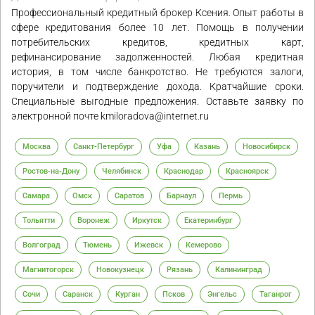
Профессиональный кредитный брокер Ксения. Опыт работы в
сфере кредитования более 10 лет. Помощь в получении
потребительских кредитов, кредитных карт,
рефинансирование задолженностей. Любая кредитная
история, в том числе банкротство. Не требуются залоги,
поручители и подтверждение дохода. Кратчайшие сроки.
Специальные выгодные предложения. Оставьте заявку по
электронной почте kmiloradova@internet.ru
Москва
Санкт-Петербург
Уфа
Казань
Новосибирск
Ростов-на-Дону
Челябинск
Краснодар
Красноярск
Самара
Омск
Саратов
Барнаул
Пермь
Тольятти
Воронеж
Иркутск
Екатеринбург
Волгоград
Тюмень
Ижевск
Кемерово
Магнитогорск
Новокузнецк
Рязань
Калининград
Сочи
Саранск
Курган
Псков
Энгельс
Таганрог