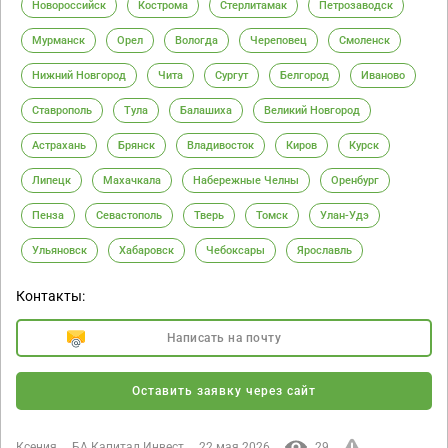
Новороссийск
Кострома
Стерлитамак
Петрозаводск
Мурманск
Орел
Вологда
Череповец
Смоленск
Нижний Новгород
Чита
Сургут
Белгород
Иваново
Ставрополь
Тула
Балашиха
Великий Новгород
Астрахань
Брянск
Владивосток
Киров
Курск
Липецк
Махачкала
Набережные Челны
Оренбург
Пенза
Севастополь
Тверь
Томск
Улан-Удэ
Ульяновск
Хабаровск
Чебоксары
Ярославль
Контакты:
Написать на почту
Оставить заявку через сайт
Ксения
БА Капитал Инвест
22 мая 2026
29