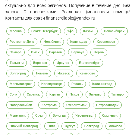
Актуально для всех регионов. Получение в течение дня. Без
залога. С просрочками. Реальная финансовая помощь!
Контакты для связи finansereliable@yandex.ru
Москва
Санкт-Петербург
Уфа
Казань
Новосибирск
Ростов-на-Дону
Челябинск
Краснодар
Красноярск
Самара
Омск
Саратов
Барнаул
Пермь
Тольятти
Воронеж
Иркутск
Екатеринбург
Волгоград
Тюмень
Ижевск
Кемерово
Магнитогорск
Новокузнецк
Рязань
Калининград
Сочи
Саранск
Курган
Псков
Энгельс
Таганрог
Новороссийск
Кострома
Стерлитамак
Петрозаводск
Мурманск
Орел
Вологда
Череповец
Смоленск
Нижний Новгород
Чита
Сургут
Белгород
Иваново