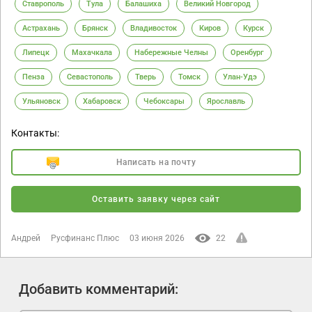
Ставрополь
Тула
Балашиха
Великий Новгород
Астрахань
Брянск
Владивосток
Киров
Курск
Липецк
Махачкала
Набережные Челны
Оренбург
Пенза
Севастополь
Тверь
Томск
Улан-Удэ
Ульяновск
Хабаровск
Чебоксары
Ярославль
Контакты:
Написать на почту
Оставить заявку через сайт
Андрей
Русфинанс Плюс
03 июня 2026
22
Добавить комментарий: