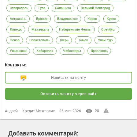
Ставрополь
Тула
Балашиха
Великий Новгород
Астрахань
Брянск
Владивосток
Киров
Курск
Липецк
Махачкала
Набережные Челны
Оренбург
Пенза
Севастополь
Тверь
Томск
Улан-Удэ
Ульяновск
Хабаровск
Чебоксары
Ярославль
Контакты:
Написать на почту
Оставить заявку через сайт
Андрей
Кредит Мегаполис
26 мая 2026
28
Добавить комментарий: