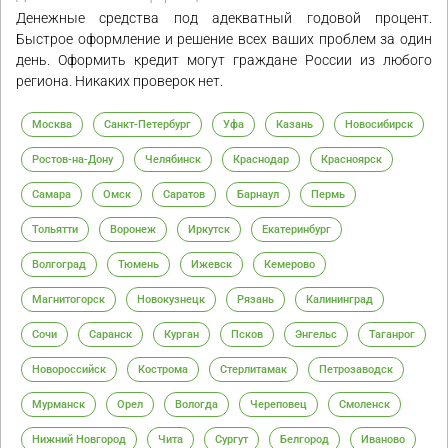
Денежные средства под адекватный годовой процент.
Быстрое оформление и решение всех ваших проблем за один
день. Оформить кредит могут граждане России из любого
региона. Никаких проверок нет.
Москва
Санкт-Петербург
Уфа
Казань
Новосибирск
Ростов-на-Дону
Челябинск
Краснодар
Красноярск
Самара
Омск
Саратов
Барнаул
Пермь
Тольятти
Воронеж
Иркутск
Екатеринбург
Волгоград
Тюмень
Ижевск
Кемерово
Магнитогорск
Новокузнецк
Рязань
Калининград
Сочи
Саранск
Курган
Псков
Энгельс
Таганрог
Новороссийск
Кострома
Стерлитамак
Петрозаводск
Мурманск
Орел
Вологда
Череповец
Смоленск
Нижний Новгород
Чита
Сургут
Белгород
Иваново