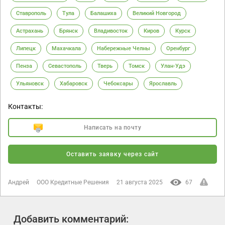
Ставрополь
Тула
Балашиха
Великий Новгород
Астрахань
Брянск
Владивосток
Киров
Курск
Липецк
Махачкала
Набережные Челны
Оренбург
Пенза
Севастополь
Тверь
Томск
Улан-Удэ
Ульяновск
Хабаровск
Чебоксары
Ярославль
Контакты:
Написать на почту
Оставить заявку через сайт
Андрей
ООО Кредитные Решения
21 августа 2025
67
Добавить комментарий: