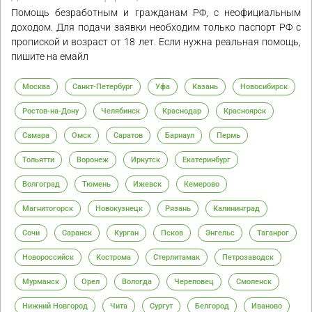
Помощь безработным и гражданам РФ, с неофициальным
доходом. Для подачи заявки необходим только паспорт РФ с
пропиской и возраст от 18 лет. Если нужна реальная помощь,
пишите на емайл
Москва
Санкт-Петербург
Уфа
Казань
Новосибирск
Ростов-на-Дону
Челябинск
Краснодар
Красноярск
Самара
Омск
Саратов
Барнаул
Пермь
Тольятти
Воронеж
Иркутск
Екатеринбург
Волгоград
Тюмень
Ижевск
Кемерово
Магнитогорск
Новокузнецк
Рязань
Калининград
Сочи
Саранск
Курган
Псков
Энгельс
Таганрог
Новороссийск
Кострома
Стерлитамак
Петрозаводск
Мурманск
Орел
Вологда
Череповец
Смоленск
Нижний Новгород
Чита
Сургут
Белгород
Иваново