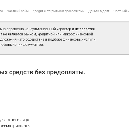
во
Частный займ
Кредит с открытыми просрочками
Деньги в долг
Частный 
ьно справочно-консультационный характер и
не является
айт не является банком, кредитной или микрофинансовой
едложения - это содействие в подборе финансовых услуг и
 оформлении документов.
х средств без предоплаты.
у частного лица
рассматривается