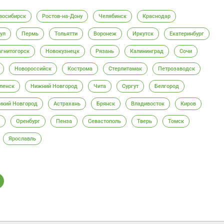
восибирск
Ростов-на-Дону
Челябинск
Краснодар
ул
Пермь
Тольятти
Воронеж
Иркутск
Екатеринбург
гнитогорск
Новокузнецк
Рязань
Калининград
Сочи
Новороссийск
Кострома
Стерлитамак
Петрозаводск
ленск
Нижний Новгород
Чита
Сургут
Белгород
икий Новгород
Астрахань
Брянск
Владивосток
Киров
Оренбург
Пенза
Севастополь
Тверь
Томск
Ярославль