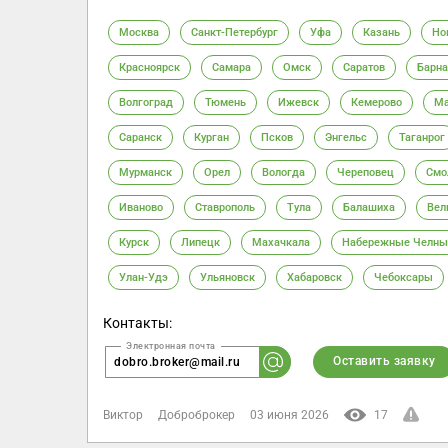
Москва
Санкт-Петербург
Уфа
Казань
Но
Красноярск
Самара
Омск
Саратов
Барна
Волгоград
Тюмень
Ижевск
Кемерово
Ма
Саранск
Курган
Псков
Энгельс
Таганрог
Мурманск
Орел
Вологда
Череповец
Смо
Иваново
Ставрополь
Тула
Балашиха
Вел
Курск
Липецк
Махачкала
Набережные Челны
Улан-Удэ
Ульяновск
Хабаровск
Чебоксары
Контакты:
Оставить заявку
dobro.broker@mail.ru
Виктор
Доброброкер
03 июня 2026
17