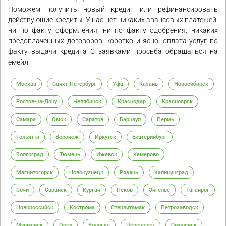
Поможем получить новый кредит или рефинансировать
действующие кредиты. У нас нет никаких авансовых платежей,
ни по факту оформления, ни по факту одобрения, никаких
предоплаченных договоров, коротко и ясно: оплата услуг по
факту выдачи кредита С заявками просьба обращаться на
емейл
Москва
Санкт-Петербург
Уфа
Казань
Новосибирск
Ростов-на-Дону
Челябинск
Краснодар
Красноярск
Самара
Омск
Саратов
Барнаул
Пермь
Тольятти
Воронеж
Иркутск
Екатеринбург
Волгоград
Тюмень
Ижевск
Кемерово
Магнитогорск
Новокузнецк
Рязань
Калининград
Сочи
Саранск
Курган
Псков
Энгельс
Таганрог
Новороссийск
Кострома
Стерлитамак
Петрозаводск
Мурманск
Орел
Вологда
Череповец
Смоленск