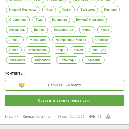
Нижний Новгород
Чита
Сургут
Белгород
Иваново
Ставрополь
Тула
Балашиха
Великий Новгород
Астрахань
Брянск
Владивосток
Киров
Курск
Липецк
Махачкала
Набережные Челны
Оренбург
Пенза
Севастополь
Тверь
Томск
Улан-Удэ
Ульяновск
Хабаровск
Чебоксары
Ярославль
Контакты:
Написать на почту
Оставить заявку через сайт
Виталий
Кредит Континент
12 октября 2025
91