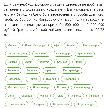
Если Вам необходимо срочно решить финансовые проблемы,
связанные с долгами по кредитам и Вы находитесь в стоп
листе - Выход найдем. Есть проверенные способы для того,
чтобы выбраться из "банковского игнора", получить кредит и
выправить кредитную историю. От 500 000 до 2 000 000
рублей. Гражданам Российской Федерации, в возрасте от 20-72
лет.
Москва
Санкт-Петербург
Уфа
Казань
Новосибирск
Ростов-на-Дону
Челябинск
Краснодар
Красноярск
Самара
Омск
Саратов
Барнаул
Пермь
Тольятти
Воронеж
Иркутск
Екатеринбург
Волгоград
Тюмень
Ижевск
Кемерово
Магнитогорск
Новокузнецк
Рязань
Калининград
Сочи
Саранск
Курган
Псков
Энгельс
Таганрог
Новороссийск
Кострома
Стерлитамак
Петрозаводск