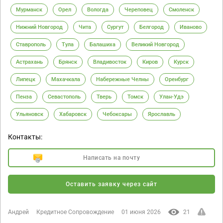
Мурманск
Орел
Вологда
Череповец
Смоленск
Нижний Новгород
Чита
Сургут
Белгород
Иваново
Ставрополь
Тула
Балашиха
Великий Новгород
Астрахань
Брянск
Владивосток
Киров
Курск
Липецк
Махачкала
Набережные Челны
Оренбург
Пенза
Севастополь
Тверь
Томск
Улан-Удэ
Ульяновск
Хабаровск
Чебоксары
Ярославль
Контакты:
Написать на почту
Оставить заявку через сайт
Андрей
Кредитное Сопровождение
01 июня 2026
21