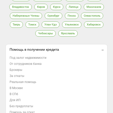
Владивосток
Киров
Курск
Липецк
Махачкала
Набережные Челны
Оренбург
Пенза
Севастополь
Тверь
Томск
Улан-Удэ
Ульяновск
Хабаровск
Чебоксары
Ярославль
Помощь в получении кредита
Под залог недвижимости
От сотрудников банка
Брокеры
За откаты
Реальная помощь
В Москве
В СПб
Для ИП
Без предоплаты
Помощь за откат