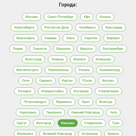
Города:
Москва
Санкт-Петербург
Уфа
Казань
Новосибирск
Ростов-на-Дону
Челябинск
Краснодар
Красноярск
Самара
Омск
Саратов
Барнаул
Пермь
Тольятти
Воронеж
Иркутск
Екатеринбург
Волгоград
Тюмень
Ижевск
Кемерово
Магнитогорск
Новокузнецк
Рязань
Калининград
Сочи
Саранск
Курган
Псков
Энгельс
Таганрог
Новороссийск
Кострома
Стерлитамак
Петрозаводск
Мурманск
Орел
Вологда
Череповец
Смоленск
Нижний Новгород
Чита
Сургут
Белгород
Иваново
Ставрополь
Тула
Балашиха
Великий Новгород
Астрахань
Брянск