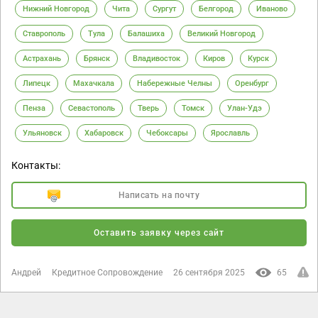
Нижний Новгород
Чита
Сургут
Белгород
Иваново
Ставрополь
Тула
Балашиха
Великий Новгород
Астрахань
Брянск
Владивосток
Киров
Курск
Липецк
Махачкала
Набережные Челны
Оренбург
Пенза
Севастополь
Тверь
Томск
Улан-Удэ
Ульяновск
Хабаровск
Чебоксары
Ярославль
Контакты:
Написать на почту
Оставить заявку через сайт
Андрей
Кредитное Сопровождение
26 сентября 2025
65