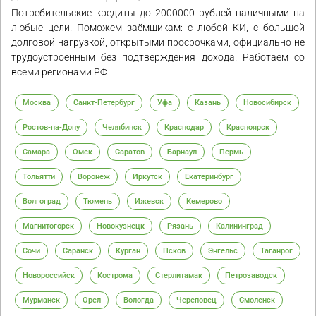
Потребительские кредиты до 2000000 рублей наличными на
любые цели. Поможем заёмщикам: с любой КИ, с большой
долговой нагрузкой, открытыми просрочками, официально не
трудоустроенным без подтверждения дохода. Работаем со
всеми регионами РФ
Москва
Санкт-Петербург
Уфа
Казань
Новосибирск
Ростов-на-Дону
Челябинск
Краснодар
Красноярск
Самара
Омск
Саратов
Барнаул
Пермь
Тольятти
Воронеж
Иркутск
Екатеринбург
Волгоград
Тюмень
Ижевск
Кемерово
Магнитогорск
Новокузнецк
Рязань
Калининград
Сочи
Саранск
Курган
Псков
Энгельс
Таганрог
Новороссийск
Кострома
Стерлитамак
Петрозаводск
Мурманск
Орел
Вологда
Череповец
Смоленск