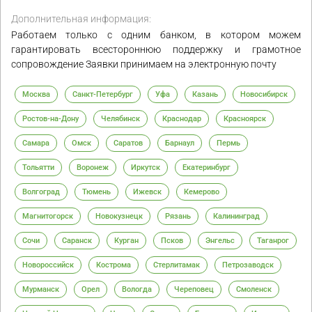
Дополнительная информация:
Работаем только с одним банком, в котором можем
гарантировать всестороннюю поддержку и грамотное
сопровождение Заявки принимаем на электронную почту
Москва
Санкт-Петербург
Уфа
Казань
Новосибирск
Ростов-на-Дону
Челябинск
Краснодар
Красноярск
Самара
Омск
Саратов
Барнаул
Пермь
Тольятти
Воронеж
Иркутск
Екатеринбург
Волгоград
Тюмень
Ижевск
Кемерово
Магнитогорск
Новокузнецк
Рязань
Калининград
Сочи
Саранск
Курган
Псков
Энгельс
Таганрог
Новороссийск
Кострома
Стерлитамак
Петрозаводск
Мурманск
Орел
Вологда
Череповец
Смоленск