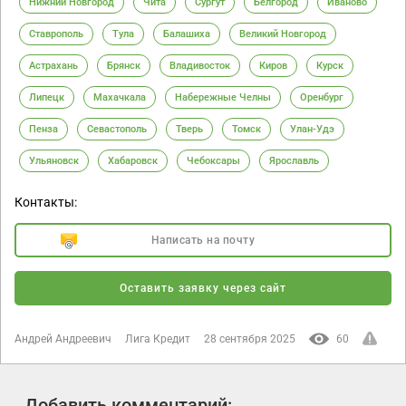
Нижний Новгород
Чита
Сургут
Белгород
Иваново
Ставрополь
Тула
Балашиха
Великий Новгород
Астрахань
Брянск
Владивосток
Киров
Курск
Липецк
Махачкала
Набережные Челны
Оренбург
Пенза
Севастополь
Тверь
Томск
Улан-Удэ
Ульяновск
Хабаровск
Чебоксары
Ярославль
Контакты:
Написать на почту
Оставить заявку через сайт
Андрей Андреевич
Лига Кредит
28 сентября 2025
60
Добавить комментарий: