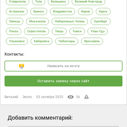
Ставрополь
Тула
Балашиха
Великий Новгород
Астрахань
Брянск
Владивосток
Киров
Курск
Липецк
Махачкала
Набережные Челны
Оренбург
Пенза
Севастополь
Тверь
Томск
Улан-Удэ
Ульяновск
Хабаровск
Чебоксары
Ярославль
Контакты:
Написать на почту
Оставить заявку через сайт
Виталий
Экспо
03 октября 2025
56
Добавить комментарий: