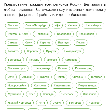
Кредитование граждан всех регионов России. Без залога и
любых предоплат. Вы сможете получить деньги даже если у
вас нет официальной работы или делали банкротство.
Москва
Санкт-Петербург
Уфа
Казань
Новосибирск
Ростов-на-Дону
Челябинск
Краснодар
Красноярск
Самара
Омск
Саратов
Барнаул
Пермь
Тольятти
Воронеж
Иркутск
Екатеринбург
Волгоград
Тюмень
Ижевск
Кемерово
Магнитогорск
Новокузнецк
Рязань
Калининград
Сочи
Саранск
Курган
Псков
Энгельс
Таганрог
Новороссийск
Кострома
Стерлитамак
Петрозаводск
Мурманск
Орел
Вологда
Череповец
Смоленск
Нижний Новгород
Чита
Сургут
Белгород
Иваново