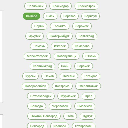
Челябинск
Краснодар
Красноярск
Самара
Омск
Саратов
Барнаул
Пермь
Тольятти
Воронеж
Иркутск
Екатеринбург
Волгоград
Тюмень
Ижевск
Кемерово
Магнитогорск
Новокузнецк
Рязань
Калининград
Сочи
Саранск
Курган
Псков
Энгельс
Таганрог
Новороссийск
Кострома
Стерлитамак
Петрозаводск
Мурманск
Орел
Вологда
Череповец
Смоленск
Нижний Новгород
Чита
Сургут
Белгород
Иваново
Ставрополь