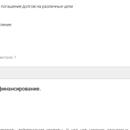
а погашение долгов на различные цели
о
мление
мотров: 7
ефинансирование.