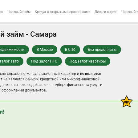
во
Частный займ
Кредит с открытыми просрочками
Деньги в долг
Частный 
й займ - Самара
недвижимости
В Москве
В СПб
Без предоплаты
залог авто
Под залог ПТС
Под залог квартиры
ьно справочно-консультационный характер и
не является
айт не является банком, кредитной или микрофинансовой
едложения - это содействие в подборе финансовых услуг и
 оформлении документов.
й!