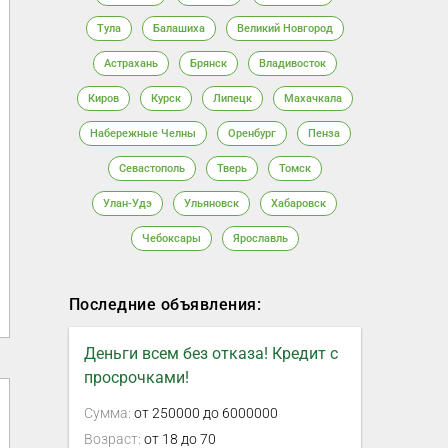
Тула
Балашиха
Великий Новгород
Астрахань
Брянск
Владивосток
Киров
Курск
Липецк
Махачкала
Набережные Челны
Оренбург
Пенза
Севастополь
Тверь
Томск
Улан-Удэ
Ульяновск
Хабаровск
Чебоксары
Ярославль
Последние объявления:
Деньги всем без отказа! Кредит с
просрочками!
Сумма:
от 250000 до 6000000
Возраст:
от 18 до 70