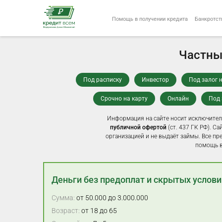
Помощь в получении кредита
Банкротст
Частны
Под расписку
Инвестор
Под залог 
Cрочно на карту
Онлайн
Под 
Информация на сайте носит исключител
публичной офертой
(ст. 437 ГК РФ). С
организацией и не выдаёт займы. Все пр
помощь в
Деньги без предоплат и скрытых услови
Сумма:
от 50.000 до 3.000.000
Возраст:
от 18 до 65