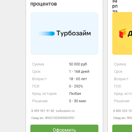
процентов
руб
Сумма
50 000 руб
Сумма
дней
Срок
1 - 168 дней
Срок
лет
Возраст
18 - 65 лет
Возраст
ПСК
0 - 292%
ПСК
Кред. история
Любая
Кред. ист
т
Решение
5 - 30 мин
Решение
8 499 951 91 80
turbozaim.ru
8 800 333 10
Свид-во: №651303045003951
Свид-во: №6
Оформить