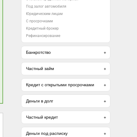
Под залог автомобиля
Юридическим лицам
С просрочками
Кредитный брокер
Рефинансирование
Банкротство
Частный займ
Кредит с открытыми просрочками
Деньги в долг
Частный кредит
Быстроденьги
Деньги Сразу
Первый займ без
Займ в Деньги
Деньги под расписку