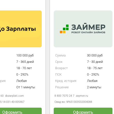
100 000 руб
Сумма
30 000 руб
7 - 365 дней
Срок
7 - 30 дней
18 - 70 лет
Возраст
18 - 75 лет
0 - 292%
ПСК
0 - 292%
ория
Любая
Кред. история
Любая
От 1 минуты
Решение
2 минуты
 60
dozarplati.com
8 800 7070 24 7
zaymer.ru
5-14-031-40-005467
Свид-во: №651303532004088
Оформить
Оформить