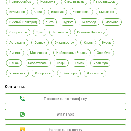
Новороссийск
Кострома
Стерлитамак
Петрозаводск
Мурманск
Орел
Вологда
Череповец
Смоленск
Нижний Новгород
Чита
Сургут
Белгород
Иваново
Ставрополь
Тула
Балашиха
Великий Новгород
Астрахань
Брянск
Владивосток
Киров
Курск
Липецк
Махачкала
Набережные Челны
Оренбург
Пенза
Севастополь
Тверь
Томск
Улан-Удэ
Ульяновск
Хабаровск
Чебоксары
Ярославль
Контакты:
Позвонить по телефону
WhatsApp
Написать на почту