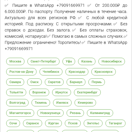
✅ Пишите в WhatsApp +79091669971 ✅ От 200.000₽ до
6.000.000₽. По паспорту. Получение наличных в течение часа.
Актуально для всех регионов РФ.✅ С любой кредитной
историей. Под расписку. С открытыми просрочками.✅ Без
справок о доходах. Без залога.✅ Без оплаты страховок,
комиссий, нотариуса!✅ Помогаю в самых сложных случаях.✅
Предложение ограничено! Торопитесь!✅ Пишите в WhatsApp
+79091669971
Москва
Санкт-Петербург
Уфа
Казань
Новосибирск
Ростов-на-Дону
Челябинск
Краснодар
Красноярск
Самара
Омск
Саратов
Барнаул
Пермь
Тольятти
Воронеж
Иркутск
Екатеринбург
Волгоград
Тюмень
Ижевск
Кемерово
Магнитогорск
Новокузнецк
Рязань
Калининград
Сочи
Саранск
Курган
Псков
Энгельс
Таганрог