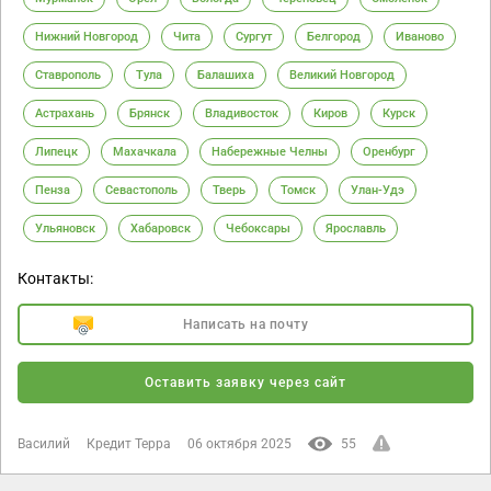
Нижний Новгород
Чита
Сургут
Белгород
Иваново
Ставрополь
Тула
Балашиха
Великий Новгород
Астрахань
Брянск
Владивосток
Киров
Курск
Липецк
Махачкала
Набережные Челны
Оренбург
Пенза
Севастополь
Тверь
Томск
Улан-Удэ
Ульяновск
Хабаровск
Чебоксары
Ярославль
Контакты:
Написать на почту
Оставить заявку через сайт
Василий
Кредит Терра
06 октября 2025
55