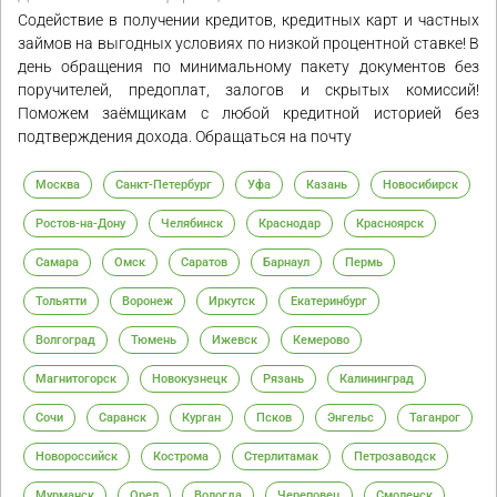
Содействие в получении кредитов, кредитных карт и частных
займов на выгодных условиях по низкой процентной ставке! В
день обращения по минимальному пакету документов без
поручителей, предоплат, залогов и скрытых комиссий!
Поможем заёмщикам с любой кредитной историей без
подтверждения дохода. Обращаться на почту
Москва
Санкт-Петербург
Уфа
Казань
Новосибирск
Ростов-на-Дону
Челябинск
Краснодар
Красноярск
Самара
Омск
Саратов
Барнаул
Пермь
Тольятти
Воронеж
Иркутск
Екатеринбург
Волгоград
Тюмень
Ижевск
Кемерово
Магнитогорск
Новокузнецк
Рязань
Калининград
Сочи
Саранск
Курган
Псков
Энгельс
Таганрог
Новороссийск
Кострома
Стерлитамак
Петрозаводск
Мурманск
Орел
Вологда
Череповец
Смоленск