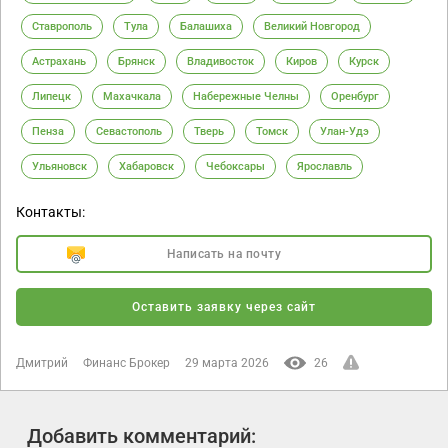
Ставрополь
Тула
Балашиха
Великий Новгород
Астрахань
Брянск
Владивосток
Киров
Курск
Липецк
Махачкала
Набережные Челны
Оренбург
Пенза
Севастополь
Тверь
Томск
Улан-Удэ
Ульяновск
Хабаровск
Чебоксары
Ярославль
Контакты:
Написать на почту
Оставить заявку через сайт
Дмитрий
Финанс Брокер
29 марта 2026
26
Добавить комментарий: