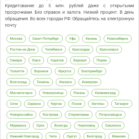
Кредитование до 5 млн. рублей даже с открытыми
просрочками. Без справок и залога. Низкий процент. В день
обращения. Во всех городах РФ. Обращайтесь на электронную
почту
Москва
Санкт-Петербург
Уфа
Казань
Новосибирск
Ростов-на-Дону
Челябинск
Краснодар
Красноярск
Самара
Омск
Саратов
Барнаул
Пермь
Тольятти
Воронеж
Иркутск
Екатеринбург
Волгоград
Тюмень
Ижевск
Кемерово
Магнитогорск
Новокузнецк
Рязань
Калининград
Сочи
Саранск
Курган
Псков
Энгельс
Таганрог
Новороссийск
Кострома
Стерлитамак
Петрозаводск
Мурманск
Орел
Вологда
Череповец
Смоленск
Нижний Новгород
Чита
Сургут
Белгород
Иваново