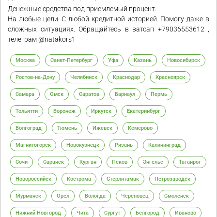
Денежные средства под приемлемый процент.
На любые цели. С любой кредитной историей. Помогу даже в
сложных ситуациях. Обращайтесь в ватсап +79036553612 ,
телеграм @natakors1
Москва
Санкт-Петербург
Уфа
Казань
Новосибирск
Ростов-на-Дону
Челябинск
Краснодар
Красноярск
Самара
Омск
Саратов
Барнаул
Пермь
Тольятти
Воронеж
Иркутск
Екатеринбург
Волгоград
Тюмень
Ижевск
Кемерово
Магнитогорск
Новокузнецк
Рязань
Калининград
Сочи
Саранск
Курган
Псков
Энгельс
Таганрог
Новороссийск
Кострома
Стерлитамак
Петрозаводск
Мурманск
Орел
Вологда
Череповец
Смоленск
Нижний Новгород
Чита
Сургут
Белгород
Иваново