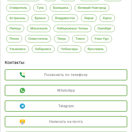
Ставрополь
Тула
Балашиха
Великий Новгород
Астрахань
Брянск
Владивосток
Киров
Курск
Липецк
Махачкала
Набережные Челны
Оренбург
Пенза
Севастополь
Тверь
Томск
Улан-Удэ
Ульяновск
Хабаровск
Чебоксары
Ярославль
Контакты:
Позвонить по телефону
WhatsApp
Telegram
Написать на почту