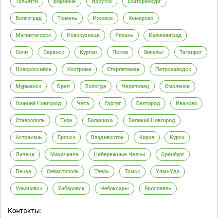
Тольятти
Воронеж
Иркутск
Екатеринбург
Волгоград
Тюмень
Ижевск
Кемерово
Магнитогорск
Новокузнецк
Рязань
Калининград
Сочи
Саранск
Курган
Псков
Энгельс
Таганрог
Новороссийск
Кострома
Стерлитамак
Петрозаводск
Мурманск
Орел
Вологда
Череповец
Смоленск
Нижний Новгород
Чита
Сургут
Белгород
Иваново
Ставрополь
Тула
Балашиха
Великий Новгород
Астрахань
Брянск
Владивосток
Киров
Курск
Липецк
Махачкала
Набережные Челны
Оренбург
Пенза
Севастополь
Тверь
Томск
Улан-Удэ
Ульяновск
Хабаровск
Чебоксары
Ярославль
Контакты: