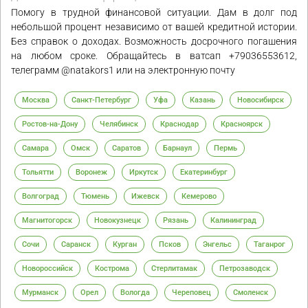
Помогу в трудной финансовой ситуации. Дам в долг под
небольшой процент независимо от вашей кредитной истории.
Без справок о доходах. Возможность досрочного погашения
на любом сроке. Обращайтесь в ватсап +79036553612,
телеграмм @natakors1 или на электронную почту
Москва
Санкт-Петербург
Уфа
Казань
Новосибирск
Ростов-на-Дону
Челябинск
Краснодар
Красноярск
Самара
Омск
Саратов
Барнаул
Пермь
Тольятти
Воронеж
Иркутск
Екатеринбург
Волгоград
Тюмень
Ижевск
Кемерово
Магнитогорск
Новокузнецк
Рязань
Калининград
Сочи
Саранск
Курган
Псков
Энгельс
Таганрог
Новороссийск
Кострома
Стерлитамак
Петрозаводск
Мурманск
Орел
Вологда
Череповец
Смоленск