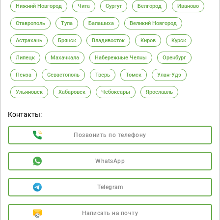
Нижний Новгород
Чита
Сургут
Белгород
Иваново
Ставрополь
Тула
Балашиха
Великий Новгород
Астрахань
Брянск
Владивосток
Киров
Курск
Липецк
Махачкала
Набережные Челны
Оренбург
Пенза
Севастополь
Тверь
Томск
Улан-Удэ
Ульяновск
Хабаровск
Чебоксары
Ярославль
Контакты:
Позвонить по телефону
WhatsApp
Telegram
Написать на почту