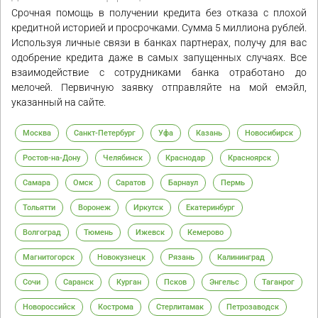
Срочная помощь в получении кредита без отказа с плохой
кредитной историей и просрочками. Сумма 5 миллиона рублей.
Используя личные связи в банках партнерах, получу для вас
одобрение кредита даже в самых запущенных случаях. Все
взаимодействие с сотрудниками банка отработано до
мелочей. Первичную заявку отправляйте на мой емэйл,
указанный на сайте.
Москва
Санкт-Петербург
Уфа
Казань
Новосибирск
Ростов-на-Дону
Челябинск
Краснодар
Красноярск
Самара
Омск
Саратов
Барнаул
Пермь
Тольятти
Воронеж
Иркутск
Екатеринбург
Волгоград
Тюмень
Ижевск
Кемерово
Магнитогорск
Новокузнецк
Рязань
Калининград
Сочи
Саранск
Курган
Псков
Энгельс
Таганрог
Новороссийск
Кострома
Стерлитамак
Петрозаводск