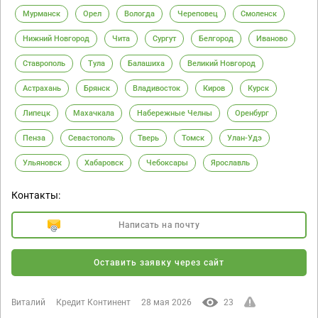
Мурманск
Орел
Вологда
Череповец
Смоленск
Нижний Новгород
Чита
Сургут
Белгород
Иваново
Ставрополь
Тула
Балашиха
Великий Новгород
Астрахань
Брянск
Владивосток
Киров
Курск
Липецк
Махачкала
Набережные Челны
Оренбург
Пенза
Севастополь
Тверь
Томск
Улан-Удэ
Ульяновск
Хабаровск
Чебоксары
Ярославль
Контакты:
Написать на почту
Оставить заявку через сайт
Виталий
Кредит Континент
28 мая 2026
23