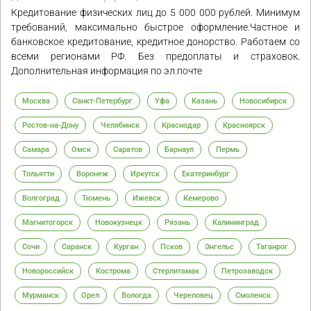
Кредитование физических лиц до 5 000 000 рублей. Минимум
требований, максимально быстрое оформление.Частное и
банковское кредитование, кредитное донорство. Работаем со
всеми регионами РФ. Без предоплаты и страховок.
Дополнительная информация по эл.почте
Москва
Санкт-Петербург
Уфа
Казань
Новосибирск
Ростов-на-Дону
Челябинск
Краснодар
Красноярск
Самара
Омск
Саратов
Барнаул
Пермь
Тольятти
Воронеж
Иркутск
Екатеринбург
Волгоград
Тюмень
Ижевск
Кемерово
Магнитогорск
Новокузнецк
Рязань
Калининград
Сочи
Саранск
Курган
Псков
Энгельс
Таганрог
Новороссийск
Кострома
Стерлитамак
Петрозаводск
Мурманск
Орел
Вологда
Череповец
Смоленск