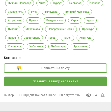
Нижний Новгород
Чита
Сургут
Белгород
Иваново
Ставрополь
Тула
Балашиха
Великий Новгород
Астрахань
Брянск
Владивосток
Киров
Курск
Липецк
Махачкала
Набережные Челны
Оренбург
Пенза
Севастополь
Тверь
Томск
Улан-Удэ
Ульяновск
Хабаровск
Чебоксары
Ярославль
Контакты:
Написать на почту
Оставить заявку через сайт
Виктор
ООО Кредит Консалт Плюс
08 августа 2025
64