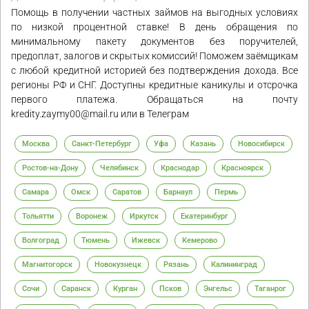
Помощь в получении частных займов на выгодных условиях
по низкой процентной ставке! В день обращения по
минимальному пакету документов без поручителей,
предоплат, залогов и скрытых комиссий! Поможем заёмщикам
с любой кредитной историей без подтверждения дохода. Все
регионы РФ и СНГ. Доступны кредитные каникулы и отсрочка
первого платежа. Обращаться на почту
kredity.zaymy00@mail.ru или в Телеграм
Москва
Санкт-Петербург
Уфа
Казань
Новосибирск
Ростов-на-Дону
Челябинск
Краснодар
Красноярск
Самара
Омск
Саратов
Барнаул
Пермь
Тольятти
Воронеж
Иркутск
Екатеринбург
Волгоград
Тюмень
Ижевск
Кемерово
Магнитогорск
Новокузнецк
Рязань
Калининград
Сочи
Саранск
Курган
Псков
Энгельс
Таганрог