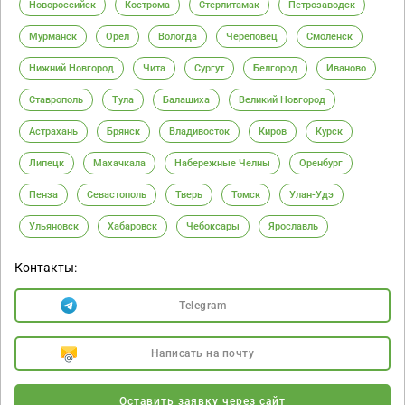
Новороссийск
Кострома
Стерлитамак
Петрозаводск
Мурманск
Орел
Вологда
Череповец
Смоленск
Нижний Новгород
Чита
Сургут
Белгород
Иваново
Ставрополь
Тула
Балашиха
Великий Новгород
Астрахань
Брянск
Владивосток
Киров
Курск
Липецк
Махачкала
Набережные Челны
Оренбург
Пенза
Севастополь
Тверь
Томск
Улан-Удэ
Ульяновск
Хабаровск
Чебоксары
Ярославль
Контакты:
Telegram
Написать на почту
Оставить заявку через сайт