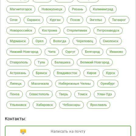
Магнитогорск
Новокузнецк
Рязань
Калининград
Сочи
Саранск
Курган
Псков
Энгельс
Таганрог
Новороссийск
Кострома
Стерлитамак
Петрозаводск
Мурманск
Орел
Вологда
Череповец
Смоленск
Нижний Новгород
Чита
Сургут
Белгород
Иваново
Ставрополь
Тула
Балашиха
Великий Новгород
Астрахань
Брянск
Владивосток
Киров
Курск
Липецк
Махачкала
Набережные Челны
Оренбург
Пенза
Севастополь
Тверь
Томск
Улан-Удэ
Ульяновск
Хабаровск
Чебоксары
Ярославль
Контакты:
Написать на почту