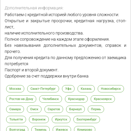
Дополнительная информация:
Работаем с кредитной историей любого уровня сложности:
Открытые и закрытые просрочки, кредитная нагрузка, стоп-
лист,
наличие исполнительного производства.
Полное сопровождение на каждом этапе оформления.
Без навязывания дополнительных документов, справок и
прочего.
Для получения кредита по данному предложению от заемщика
потребуется
Паспорт и второй документ.
Одобрение за счет поддержки внутри банка
Москва
Санкт-Петербург
Уфа
Казань
Новосибирск
Ростов-на-Дону
Челябинск
Краснодар
Красноярск
Самара
Омск
Саратов
Барнаул
Пермь
Тольятти
Воронеж
Иркутск
Екатеринбург
Волгоград
Тюмень
Ижевск
Кемерово