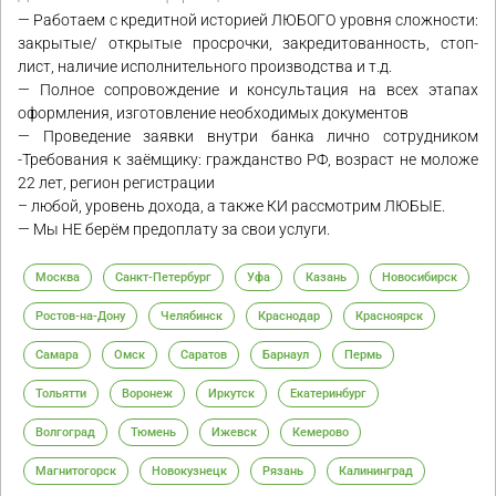
— Работаем с кредитной историей ЛЮБОГО уровня сложности:
закрытые/ открытые просрочки, закредитованность, стоп-
лист, наличие исполнительного производства и т.д.
— Полное сопровождение и консультация на всех этапах
оформления, изготовление необходимых документов
— Проведение заявки внутри банка лично сотрудником
-Требования к заёмщику: гражданство РФ, возраст не моложе
22 лет, регион регистрации
– любой, уровень дохода, а также КИ рассмотрим ЛЮБЫЕ.
— Мы НЕ берём предоплату за свои услуги.
Москва
Санкт-Петербург
Уфа
Казань
Новосибирск
Ростов-на-Дону
Челябинск
Краснодар
Красноярск
Самара
Омск
Саратов
Барнаул
Пермь
Тольятти
Воронеж
Иркутск
Екатеринбург
Волгоград
Тюмень
Ижевск
Кемерово
Магнитогорск
Новокузнецк
Рязань
Калининград