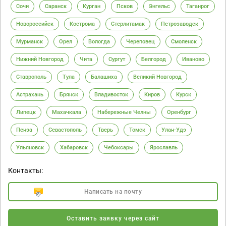
Сочи
Саранск
Курган
Псков
Энгельс
Таганрог
Новороссийск
Кострома
Стерлитамак
Петрозаводск
Мурманск
Орел
Вологда
Череповец
Смоленск
Нижний Новгород
Чита
Сургут
Белгород
Иваново
Ставрополь
Тула
Балашиха
Великий Новгород
Астрахань
Брянск
Владивосток
Киров
Курск
Липецк
Махачкала
Набережные Челны
Оренбург
Пенза
Севастополь
Тверь
Томск
Улан-Удэ
Ульяновск
Хабаровск
Чебоксары
Ярославль
Контакты:
Написать на почту
Оставить заявку через сайт