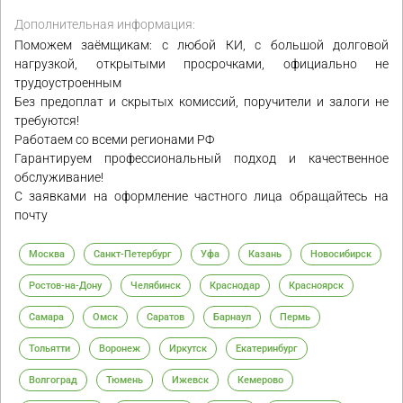
Дополнительная информация:
Поможем заёмщикам: с любой КИ, с большой долговой
нагрузкой, открытыми просрочками, официально не
трудоустроенным
Без предоплат и скрытых комиссий, поручители и залоги не
требуются!
Работаем со всеми регионами РФ
Гарантируем профессиональный подход и качественное
обслуживание!
С заявками на оформление частного лица обращайтесь на
почту
Москва
Санкт-Петербург
Уфа
Казань
Новосибирск
Ростов-на-Дону
Челябинск
Краснодар
Красноярск
Самара
Омск
Саратов
Барнаул
Пермь
Тольятти
Воронеж
Иркутск
Екатеринбург
Волгоград
Тюмень
Ижевск
Кемерово