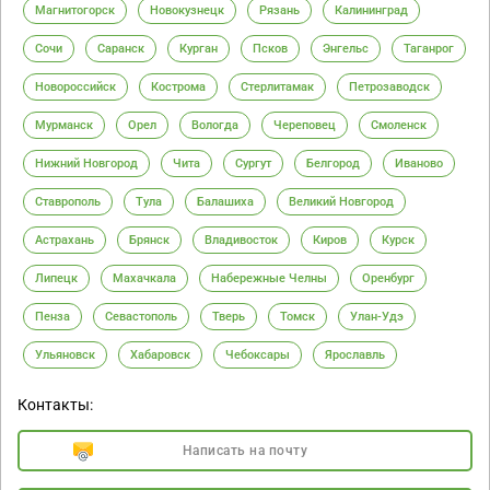
Магнитогорск
Новокузнецк
Рязань
Калининград
Сочи
Саранск
Курган
Псков
Энгельс
Таганрог
Новороссийск
Кострома
Стерлитамак
Петрозаводск
Мурманск
Орел
Вологда
Череповец
Смоленск
Нижний Новгород
Чита
Сургут
Белгород
Иваново
Ставрополь
Тула
Балашиха
Великий Новгород
Астрахань
Брянск
Владивосток
Киров
Курск
Липецк
Махачкала
Набережные Челны
Оренбург
Пенза
Севастополь
Тверь
Томск
Улан-Удэ
Ульяновск
Хабаровск
Чебоксары
Ярославль
Контакты:
Написать на почту