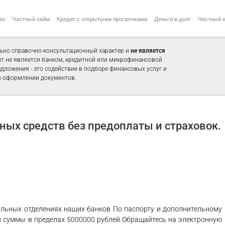
во
Частный займ
Кредит с открытыми просрочками
Деньги в долг
Частный 
ьно справочно-консультационный характер и
не является
айт не является банком, кредитной или микрофинансовой
едложения - это содействие в подборе финансовых услуг и
 оформлении документов.
ых средств без предоплаты и страховок.
нальных отделениях наших банков По паспорту и дополнительному
 суммы в пределах 5000000 рублей Обращайтесь на электронную