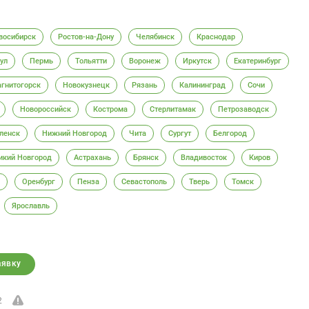
восибирск
Ростов-на-Дону
Челябинск
Краснодар
ул
Пермь
Тольятти
Воронеж
Иркутск
Екатеринбург
гнитогорск
Новокузнецк
Рязань
Калининград
Сочи
Новороссийск
Кострома
Стерлитамак
Петрозаводск
ленск
Нижний Новгород
Чита
Сургут
Белгород
икий Новгород
Астрахань
Брянск
Владивосток
Киров
Оренбург
Пенза
Севастополь
Тверь
Томск
Ярославль
аявку
2