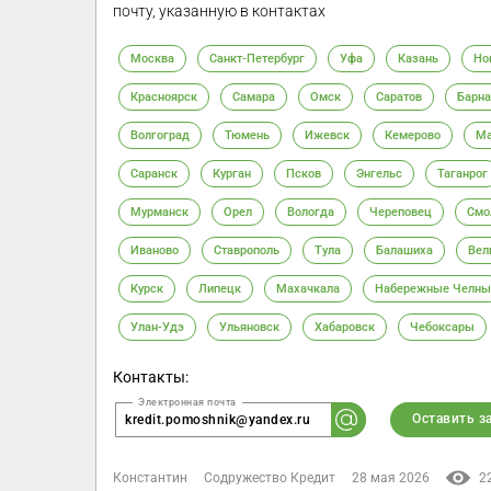
почту, указанную в контактах
Москва
Санкт-Петербург
Уфа
Казань
Но
Красноярск
Самара
Омск
Саратов
Барна
Волгоград
Тюмень
Ижевск
Кемерово
Ма
Саранск
Курган
Псков
Энгельс
Таганрог
Мурманск
Орел
Вологда
Череповец
Смо
Иваново
Ставрополь
Тула
Балашиха
Вел
Курск
Липецк
Махачкала
Набережные Челны
Улан-Удэ
Ульяновск
Хабаровск
Чебоксары
Контакты:
Оставить з
kredit.pomoshnik@yandex.ru
Константин
Содружество Кредит
28 мая 2026
2