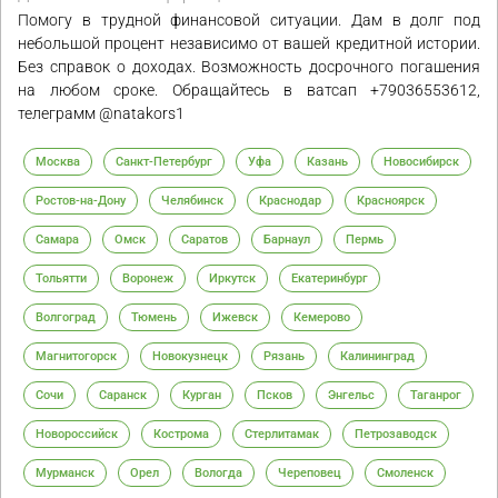
Помогу в трудной финансовой ситуации. Дам в долг под
небольшой процент независимо от вашей кредитной истории.
Без справок о доходах. Возможность досрочного погашения
на любом сроке. Обращайтесь в ватсап +79036553612,
телеграмм @natakors1
Москва
Санкт-Петербург
Уфа
Казань
Новосибирск
Ростов-на-Дону
Челябинск
Краснодар
Красноярск
Самара
Омск
Саратов
Барнаул
Пермь
Тольятти
Воронеж
Иркутск
Екатеринбург
Волгоград
Тюмень
Ижевск
Кемерово
Магнитогорск
Новокузнецк
Рязань
Калининград
Сочи
Саранск
Курган
Псков
Энгельс
Таганрог
Новороссийск
Кострома
Стерлитамак
Петрозаводск
Мурманск
Орел
Вологда
Череповец
Смоленск