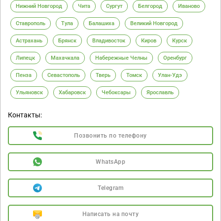
Нижний Новгород
Чита
Сургут
Белгород
Иваново
Ставрополь
Тула
Балашиха
Великий Новгород
Астрахань
Брянск
Владивосток
Киров
Курск
Липецк
Махачкала
Набережные Челны
Оренбург
Пенза
Севастополь
Тверь
Томск
Улан-Удэ
Ульяновск
Хабаровск
Чебоксары
Ярославль
Контакты:
Позвонить по телефону
WhatsApp
Telegram
Написать на почту