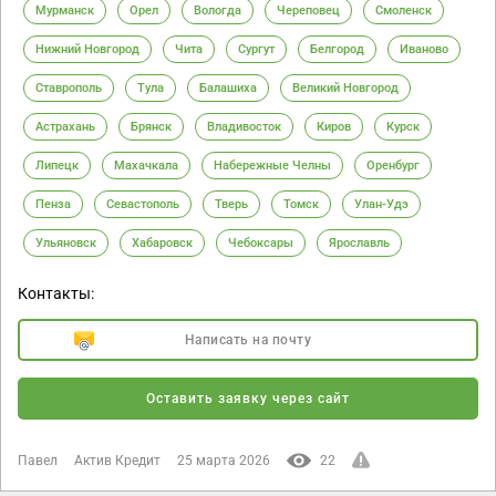
Мурманск
Орел
Вологда
Череповец
Смоленск
Нижний Новгород
Чита
Сургут
Белгород
Иваново
Ставрополь
Тула
Балашиха
Великий Новгород
Астрахань
Брянск
Владивосток
Киров
Курск
Липецк
Махачкала
Набережные Челны
Оренбург
Пенза
Севастополь
Тверь
Томск
Улан-Удэ
Ульяновск
Хабаровск
Чебоксары
Ярославль
Контакты:
Написать на почту
Оставить заявку через сайт
Павел
Актив Кредит
25 марта 2026
22