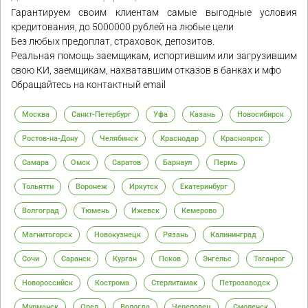
Гарантируем своим клиентам самые выгодные условия
кредитования, до 5000000 рублей на любые цели
Без любых предоплат, страховок, депозитов.
Реальная помощь заемщикам, испортившим или загрузившим
свою КИ, заемщикам, нахватавшим отказов в банках и мфо
Обращайтесь на контактный email
Москва
Санкт-Петербург
Уфа
Казань
Новосибирск
Ростов-на-Дону
Челябинск
Краснодар
Красноярск
Самара
Омск
Саратов
Барнаул
Пермь
Тольятти
Воронеж
Иркутск
Екатеринбург
Волгоград
Тюмень
Ижевск
Кемерово
Магнитогорск
Новокузнецк
Рязань
Калининград
Сочи
Саранск
Курган
Псков
Энгельс
Таганрог
Новороссийск
Кострома
Стерлитамак
Петрозаводск
Мурманск
Орел
Вологда
Череповец
Смоленск