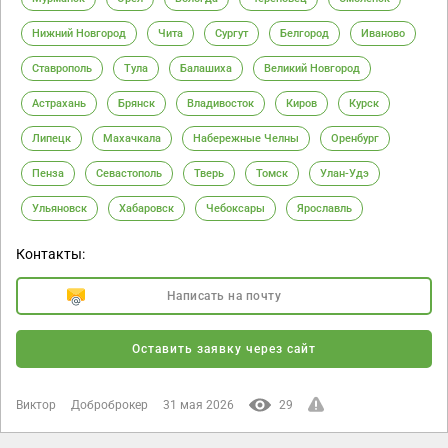
Нижний Новгород
Чита
Сургут
Белгород
Иваново
Ставрополь
Тула
Балашиха
Великий Новгород
Астрахань
Брянск
Владивосток
Киров
Курск
Липецк
Махачкала
Набережные Челны
Оренбург
Пенза
Севастополь
Тверь
Томск
Улан-Удэ
Ульяновск
Хабаровск
Чебоксары
Ярославль
Контакты:
Написать на почту
Оставить заявку через сайт
Виктор
Доброброкер
31 мая 2026
29